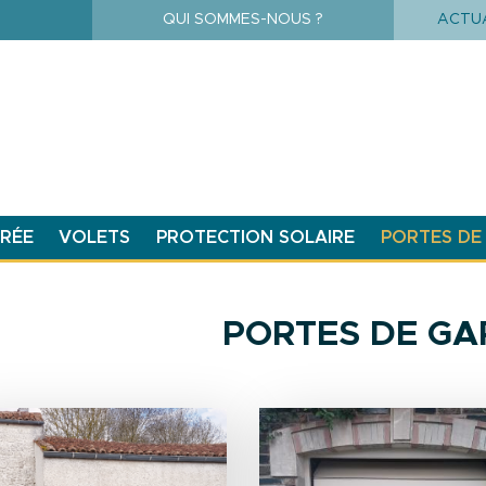
Aller
QUI SOMMES-NOUS ?
ACTUA
au
contenu
principal
TRÉE
VOLETS
PROTECTION SOLAIRE
PORTES DE
PORTES DE GA
Image