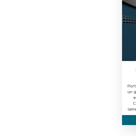
Por
un g
e
C
lam
f