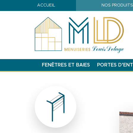
Navigation principale
ACCUEIL
NOS PRODUITS
Image
FENÊTRES ET BAIES
PORTES D’EN
Image