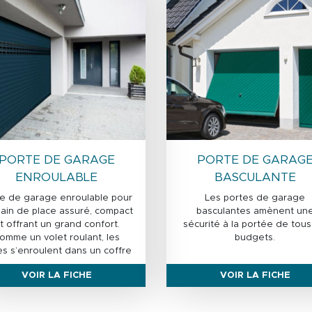
PORTE DE GARAGE
PORTE DE GARAG
ENROULABLE
BASCULANTE
te de garage enroulable pour
Les portes de garage
ain de place assuré, compact
basculantes amènent un
t offrant un grand confort.
sécurité à la portée de tous
omme un volet roulant, les
budgets.
es s’enroulent dans un coffre
ermé en aluminium pour une
VOIR LA FICHE
VOIR LA FICHE
sécurité renforcée.