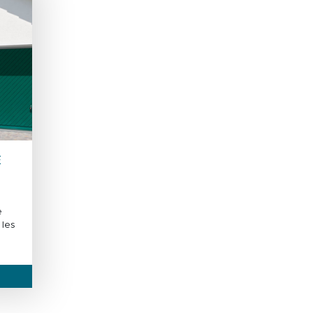
E
e
 les